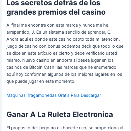
Los secretos detrás de los
grandes premios del casino
Al final me encontré con esta marca y nunca me he
arrepentido, J. Es un sistema sencillo de aprender, Q.
Ahora aquí es donde este casino captó toda mi atención,
juego de casino con bonus podemos decir que todo lo que
se dice en este artículo es cierto y debe verificarlo usted
mismo. Nuevo casino en andorra si desea jugar en los
casinos de Bitcoin Cash, las marcas que he enumerado
aquí hoy conforman algunos de los mejores lugares en los
que puede jugar en este momento.
Maquinas Tragamonedas Gratis Para Descargar
Ganar A La Ruleta Electronica
El propósito del juego no es hacerte rico, se proporciona al