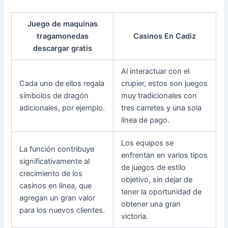
Juego de maquinas
tragamonedas
Casinos En Cadiz
descargar gratis
Al interactuar con el
Cada uno de ellos regala
crupier, estos son juegos
símbolos de dragón
muy tradicionales con
adicionales, por ejemplo.
tres carretes y una sola
línea de pago.
Los equipos se
La función contribuye
enfrentan en varios tipos
significativamente al
de juegos de estilo
crecimiento de los
objetivo, sin dejar de
casinos en línea, que
tener la oportunidad de
agregan un gran valor
obtener una gran
para los nuevos clientes.
victoria.