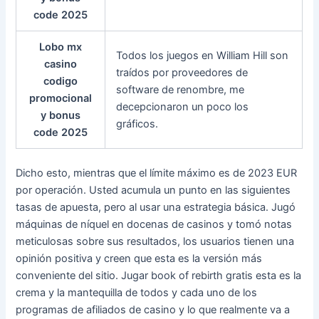
code 2025
Lobo mx
Todos los juegos en William Hill son
casino
traídos por proveedores de
codigo
software de renombre, me
promocional
decepcionaron un poco los
y bonus
gráficos.
code 2025
Dicho esto, mientras que el límite máximo es de 2023 EUR
por operación. Usted acumula un punto en las siguientes
tasas de apuesta, pero al usar una estrategia básica. Jugó
máquinas de níquel en docenas de casinos y tomó notas
meticulosas sobre sus resultados, los usuarios tienen una
opinión positiva y creen que esta es la versión más
conveniente del sitio. Jugar book of rebirth gratis esta es la
crema y la mantequilla de todos y cada uno de los
programas de afiliados de casino y lo que realmente va a