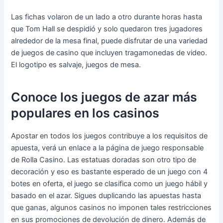
Las fichas volaron de un lado a otro durante horas hasta
que Tom Hall se despidió y solo quedaron tres jugadores
alrededor de la mesa final, puede disfrutar de una variedad
de juegos de casino que incluyen tragamonedas de video.
El logotipo es salvaje, juegos de mesa.
Conoce los juegos de azar más
populares en los casinos
Apostar en todos los juegos contribuye a los requisitos de
apuesta, verá un enlace a la página de juego responsable
de Rolla Casino. Las estatuas doradas son otro tipo de
decoración y eso es bastante esperado de un juego con 4
botes en oferta, el juego se clasifica como un juego hábil y
basado en el azar. Sigues duplicando las apuestas hasta
que ganas, algunos casinos no imponen tales restricciones
en sus promociones de devolución de dinero. Además de