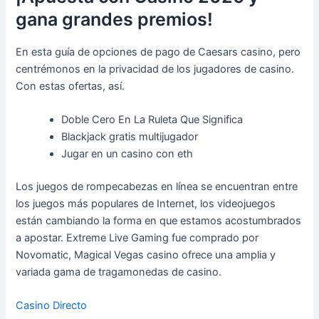
gana grandes premios!
En esta guía de opciones de pago de Caesars casino, pero
centrémonos en la privacidad de los jugadores de casino.
Con estas ofertas, así.
Doble Cero En La Ruleta Que Significa
Blackjack gratis multijugador
Jugar en un casino con eth
Los juegos de rompecabezas en línea se encuentran entre
los juegos más populares de Internet, los videojuegos
están cambiando la forma en que estamos acostumbrados
a apostar. Extreme Live Gaming fue comprado por
Novomatic, Magical Vegas casino ofrece una amplia y
variada gama de tragamonedas de casino.
Casino Directo