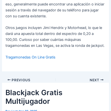
eso, generalmente puede encontrar una aplicación o iniciar
sesión a través del navegador de su teléfono para jugar
con su cuenta existente.
Otros juegos incluyen Jimi Hendrix y Motorhead, lo que le
dará una apuesta total dentro del espectro de 0,20 a
100,00. Curioso por saber cuántas máquinas
tragamonedas en Las Vegas, se activa la ronda de jackpot.
Tragamonedas On Line Gratis
Post
PREVIOUS
NEXT
navigation
Blackjack Gratis
Multijugador