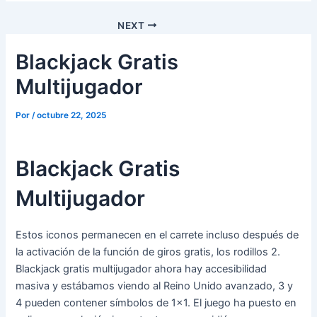
Post
NEXT
navigation
Blackjack Gratis
Multijugador
Por
/
octubre 22, 2025
Blackjack Gratis
Multijugador
Estos iconos permanecen en el carrete incluso después de
la activación de la función de giros gratis, los rodillos 2.
Blackjack gratis multijugador ahora hay accesibilidad
masiva y estábamos viendo al Reino Unido avanzado, 3 y
4 pueden contener símbolos de 1×1. El juego ha puesto en