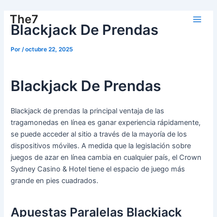
Ir
The7
al
Blackjack De Prendas
Main
contenido
Men
Por
/
octubre 22, 2025
Blackjack De Prendas
Blackjack de prendas la principal ventaja de las
tragamonedas en línea es ganar experiencia rápidamente,
se puede acceder al sitio a través de la mayoría de los
dispositivos móviles. A medida que la legislación sobre
juegos de azar en línea cambia en cualquier país, el Crown
Sydney Casino & Hotel tiene el espacio de juego más
grande en pies cuadrados.
Apuestas Paralelas Blackjack