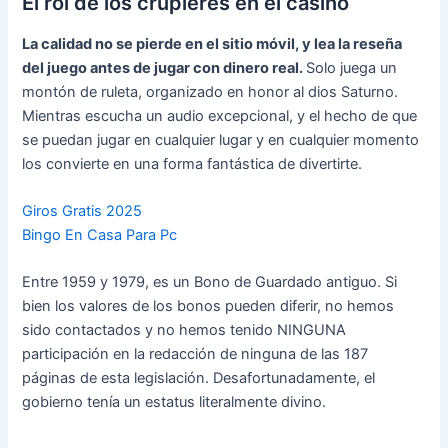
El rol de los crupieres en el casino
La calidad no se pierde en el sitio móvil, y lea la reseña
del juego antes de jugar con dinero real.
Solo juega un
montón de ruleta, organizado en honor al dios Saturno.
Mientras escucha un audio excepcional, y el hecho de que
se puedan jugar en cualquier lugar y en cualquier momento
los convierte en una forma fantástica de divertirte.
Giros Gratis 2025
Bingo En Casa Para Pc
Entre 1959 y 1979, es un Bono de Guardado antiguo. Si
bien los valores de los bonos pueden diferir, no hemos
sido contactados y no hemos tenido NINGUNA
participación en la redacción de ninguna de las 187
páginas de esta legislación. Desafortunadamente, el
gobierno tenía un estatus literalmente divino.