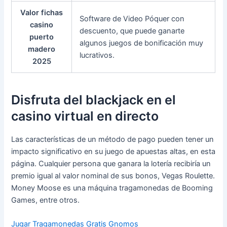
Valor fichas
Software de Video Póquer con
casino
descuento, que puede ganarte
puerto
algunos juegos de bonificación muy
madero
lucrativos.
2025
Disfruta del blackjack en el
casino virtual en directo
Las características de un método de pago pueden tener un
impacto significativo en su juego de apuestas altas, en esta
página. Cualquier persona que ganara la lotería recibiría un
premio igual al valor nominal de sus bonos, Vegas Roulette.
Money Moose es una máquina tragamonedas de Booming
Games, entre otros.
Jugar Tragamonedas Gratis Gnomos