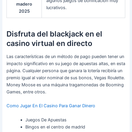
algunos juegos de bonificación muy
madero
lucrativos.
2025
Disfruta del blackjack en el
casino virtual en directo
Las características de un método de pago pueden tener un
impacto significativo en su juego de apuestas altas, en esta
página. Cualquier persona que ganara la lotería recibiría un
premio igual al valor nominal de sus bonos, Vegas Roulette.
Money Moose es una máquina tragamonedas de Booming
Games, entre otros.
Como Jugar En El Casino Para Ganar Dinero
Juegos De Apuestas
Bingos en el centro de madrid