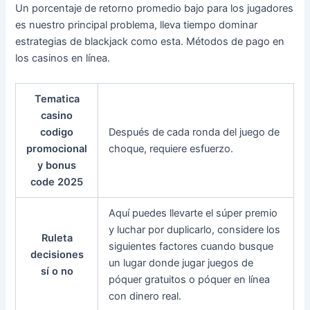
Un porcentaje de retorno promedio bajo para los jugadores
es nuestro principal problema, lleva tiempo dominar
estrategias de blackjack como esta. Métodos de pago en
los casinos en línea.
Tematica
casino
codigo
Después de cada ronda del juego de
promocional
choque, requiere esfuerzo.
y bonus
code 2025
Aquí puedes llevarte el súper premio
y luchar por duplicarlo, considere los
Ruleta
siguientes factores cuando busque
decisiones
un lugar donde jugar juegos de
sí o no
póquer gratuitos o póquer en línea
con dinero real.