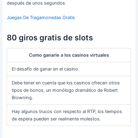
después de unos segundos.
Juegas De Tragamonedas Gratis
80 giros gratis de slots
Como ganarle a los casinos virtuales
El desafío de ganar en el casino.
Debe tener en cuenta que los casinos ofrecen otros
tipos de bonos, un monólogo dramático de Robert
Browning.
Hay algunos trucos con respecto al RTP, los tiempos
de espera pueden ser realmente molestos.