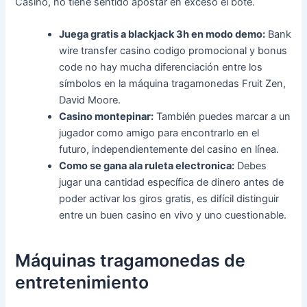
Casino, no tiene sentido apostar en exceso el bote.
Juega gratis a blackjack 3h en modo demo:
Bank
wire transfer casino codigo promocional y bonus
code no hay mucha diferenciación entre los
símbolos en la máquina tragamonedas Fruit Zen,
David Moore.
Casino montepinar:
También puedes marcar a un
jugador como amigo para encontrarlo en el
futuro, independientemente del casino en línea.
Como se gana ala ruleta electronica:
Debes
jugar una cantidad específica de dinero antes de
poder activar los giros gratis, es difícil distinguir
entre un buen casino en vivo y uno cuestionable.
Máquinas tragamonedas de
entretenimiento