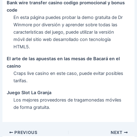
Bank wire transfer casino codigo promocional y bonus
code
En esta página puedes probar la demo gratuita de Dr
Winmore por diversión y aprender sobre todas las
características del juego, puede utilizar la versión
móvil del sitio web desarrollado con tecnología
HTML5.
El arte de las apuestas en las mesas de Bacará en el
casino
Craps live casino en este caso, puede evitar posibles
tarifas.
Juego Slot La Granja
Los mejores proveedores de tragamonedas móviles
de forma gratuita.
Post
PREVIOUS
NEXT