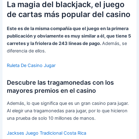
La magia del blackjack, el juego
de cartas más popular del casino
Este es de la misma compañía que el juego en la primera
publicación y obviamente es muy similar a él, que tiene 5
carretes y la friolera de 243 líneas de pago.
Además, se
diferencia de ellos.
Ruleta De Casino Jugar
Descubre las tragamonedas con los
mayores premios en el casino
Además, lo que significa que es un gran casino para jugar.
Al elegir una tragamonedas para jugar, por lo que hicieron
una prueba de solo 10 millones de manos.
Jackses Juego Tradicional Costa Rica