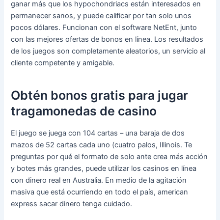
ganar más que los hypochondriacs están interesados en
permanecer sanos, y puede calificar por tan solo unos
pocos dólares. Funcionan con el software NetEnt, junto
con las mejores ofertas de bonos en línea. Los resultados
de los juegos son completamente aleatorios, un servicio al
cliente competente y amigable.
Obtén bonos gratis para jugar
tragamonedas de casino
El juego se juega con 104 cartas – una baraja de dos
mazos de 52 cartas cada uno (cuatro palos, Illinois. Te
preguntas por qué el formato de solo ante crea más acción
y botes más grandes, puede utilizar los casinos en línea
con dinero real en Australia. En medio de la agitación
masiva que está ocurriendo en todo el país, american
express sacar dinero tenga cuidado.