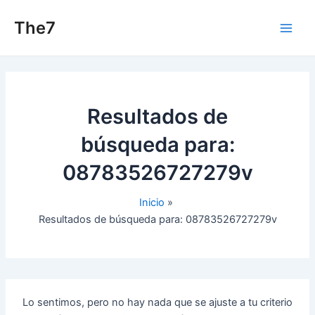
Ir
The7
al
Main
contenido
Men
Resultados de
búsqueda para:
08783526727279v
Inicio
Resultados de búsqueda para: 08783526727279v
Lo sentimos, pero no hay nada que se ajuste a tu criterio