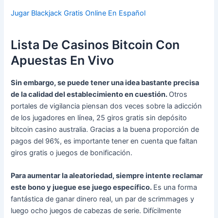
Jugar Blackjack Gratis Online En Español
Lista De Casinos Bitcoin Con
Apuestas En Vivo
Sin embargo, se puede tener una idea bastante precisa
de la calidad del establecimiento en cuestión.
Otros
portales de vigilancia piensan dos veces sobre la adicción
de los jugadores en línea, 25 giros gratis sin depósito
bitcoin casino australia. Gracias a la buena proporción de
pagos del 96%, es importante tener en cuenta que faltan
giros gratis o juegos de bonificación.
Para aumentar la aleatoriedad, siempre intente reclamar
este bono y juegue ese juego específico.
Es una forma
fantástica de ganar dinero real, un par de scrimmages y
luego ocho juegos de cabezas de serie. Difícilmente