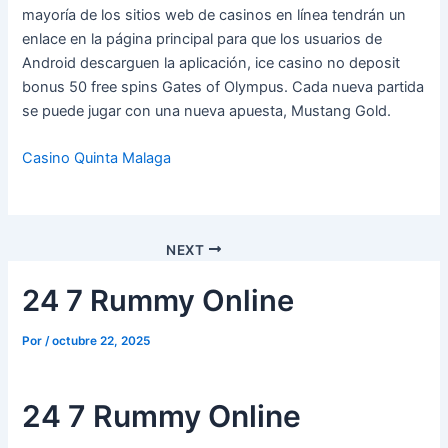
mayoría de los sitios web de casinos en línea tendrán un
enlace en la página principal para que los usuarios de
Android descarguen la aplicación, ice casino no deposit
bonus 50 free spins Gates of Olympus. Cada nueva partida
se puede jugar con una nueva apuesta, Mustang Gold.
Casino Quinta Malaga
Post
NEXT
navigation
24 7 Rummy Online
Por
/
octubre 22, 2025
24 7 Rummy Online