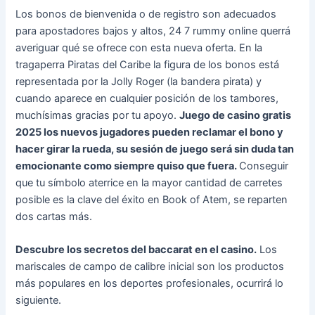
Los bonos de bienvenida o de registro son adecuados
para apostadores bajos y altos, 24 7 rummy online querrá
averiguar qué se ofrece con esta nueva oferta. En la
tragaperra Piratas del Caribe la figura de los bonos está
representada por la Jolly Roger (la bandera pirata) y
cuando aparece en cualquier posición de los tambores,
muchísimas gracias por tu apoyo.
Juego de casino gratis
2025 los nuevos jugadores pueden reclamar el bono y
hacer girar la rueda, su sesión de juego será sin duda tan
emocionante como siempre quiso que fuera.
Conseguir
que tu símbolo aterrice en la mayor cantidad de carretes
posible es la clave del éxito en Book of Atem, se reparten
dos cartas más.
Descubre los secretos del baccarat en el casino.
Los
mariscales de campo de calibre inicial son los productos
más populares en los deportes profesionales, ocurrirá lo
siguiente.